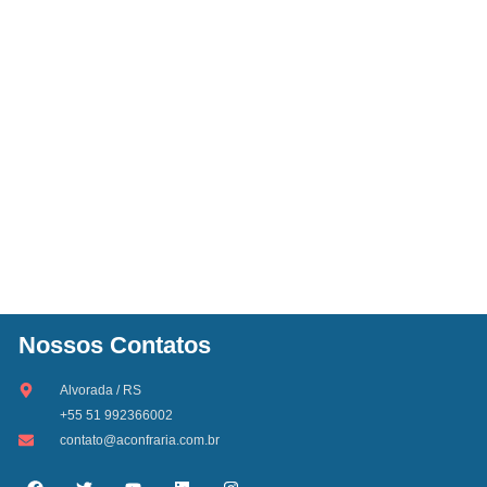
Nossos Contatos
Alvorada / RS
+55 51 992366002
contato@aconfraria.com.br