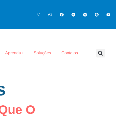
Aprenda+
Soluções
Contatos
s
 Que O