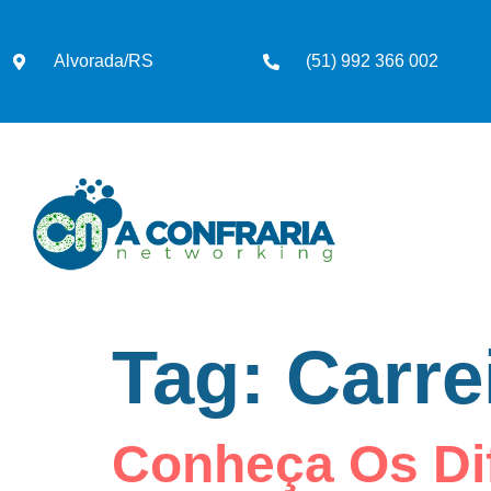
Alvorada/RS
(51) 992 366 002
Tag:
Carre
Conheça Os Di