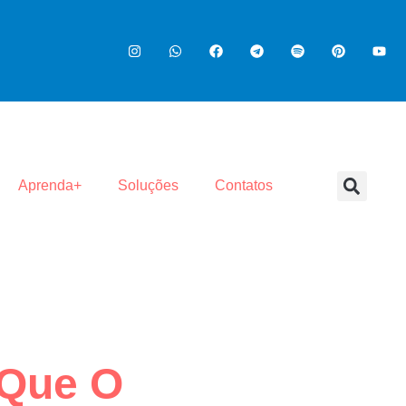
Aprenda+
Soluções
Contatos
 Que O