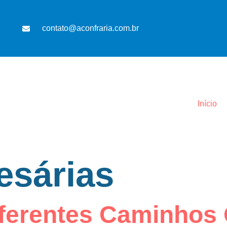
contato@aconfraria.com.br
Início
esárias
ferentes Caminhos