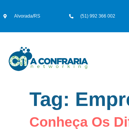
Alvorada/RS
(51) 992 366 002
Tag:
Empr
Conheça Os Di