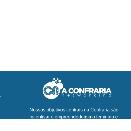
e
Nossos objetivos centrais na Confraria são:
incentivar o empreendedorismo feminino e
fortalecer marcas e negócios fundados ou
gerenciados por mulheres, promovendo o