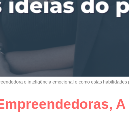
reendedora e inteligência emocional e como estas habilidade
 Empreendedoras, A