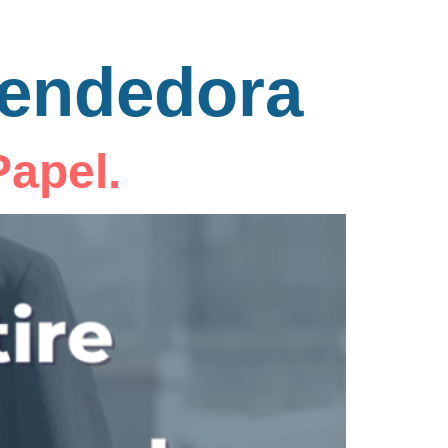
eendedora
Papel.