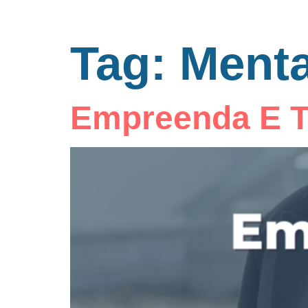
Tag:
Ment
Empreenda E Ti