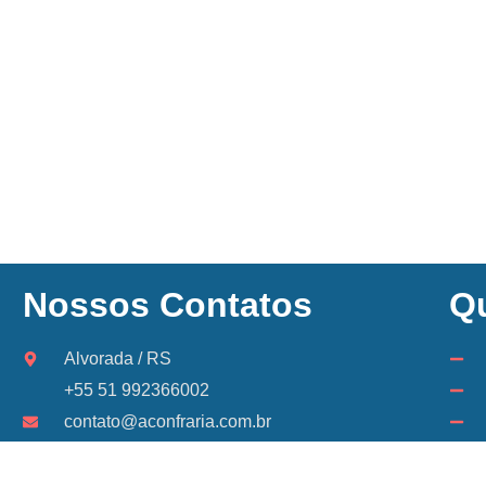
Nossos Contatos
Q
Alvorada / RS
+55 51 992366002
contato@aconfraria.com.br