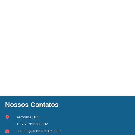
Nossos Contatos
Alvorada / RS
+55 51 992366002
contato@aconfraria.com.br