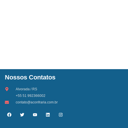
Nossos Contatos
Alvorada / RS
+55 51 992366002
contato@aconfraria.com.br