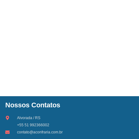
Nossos Contatos
Alvorada / RS
+55 51 992366002
contato@aconfraria.com.br