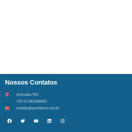
Nossos Contatos
Alvorada / RS
+55 51 992366002
contato@aconfraria.com.br