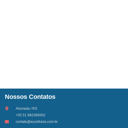
Nossos Contatos
Alvorada / RS
+55 51 992366002
contato@aconfraria.com.br